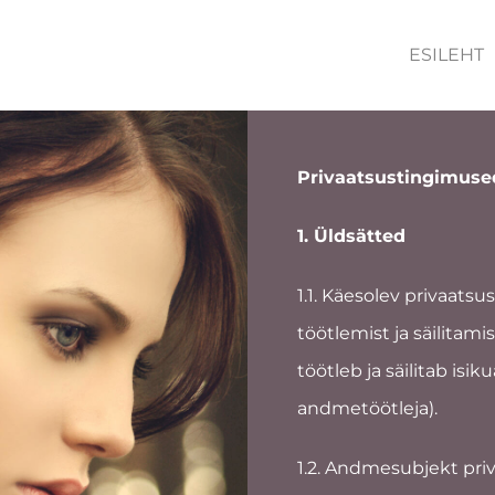
ESILEHT
Privaatsustingimuse
1. Üldsätted
1.1. Käesolev privaats
töötlemist ja säilitam
töötleb ja säilitab isi
andmetöötleja).
1.2. Andmesubjekt pri