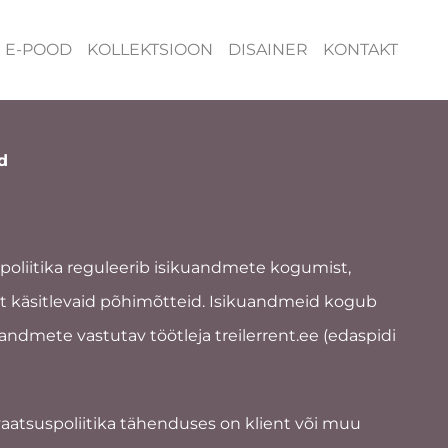
E-POOD
KOLLEKTSIOON
DISAINER
KONTAKT
d
uspoliitika reguleerib isikuandmete kogumist,
ist käsitlevaid põhimõtteid. Isikuandmeid kogub
kuandmete vastutav töötleja treilerrent.ee (edaspidi
vaatsuspoliitika tähenduses on klient või muu