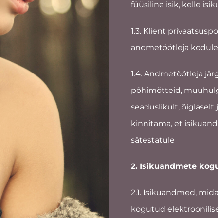
füüsiline isik, kelle 
1.3. Klient privaatsusp
andmetöötleja koduleh
1.4. Andmetöötleja jä
põhimõtteid, muuhulg
seaduslikult, õiglaselt
kinnitama, et isikuan
sätestatule
2. Isikuandmete kogu
2.1. Isikuandmed, mida
kogutud elektroonilise