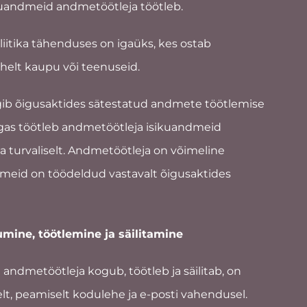
isikuandmeid andmetöötleja töötleb.
oliitika tähenduses on igaüks, kes ostab
elt kaupu või teenuseid.
rgib õigusaktides sätestatud andmete töötlemise
as töötleb andmetöötleja isikuandmeid
 ja turvaliselt. Andmetöötleja on võimeline
dmeid on töödeldud vastavalt õigusaktides
mine, töötlemine ja säilitamine
 andmetöötleja kogub, töötleb ja säilitab, on
lt, peamiselt kodulehe ja e-posti vahendusel.